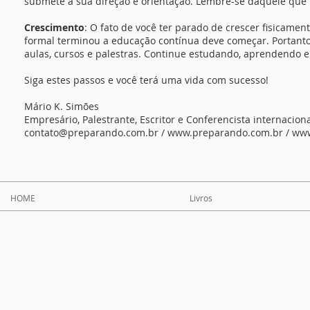
submete a sua direção e orientação. Lembre-se daquele que m
Crescimento
: O fato de você ter parado de crescer fisicame
formal terminou a educação contínua deve começar. Portanto,
aulas, cursos e palestras. Continue estudando, aprendendo e
Siga estes passos e você terá uma vida com sucesso!
Mário K. Simões
Empresário, Palestrante, Escritor e Conferencista internaciona
contato@preparando.com.br
/
www.preparando.com.br
/
www
HOME
Livros